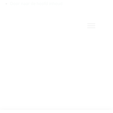
Door naar de hoofd inhoud
Timersma
Header
Rechts