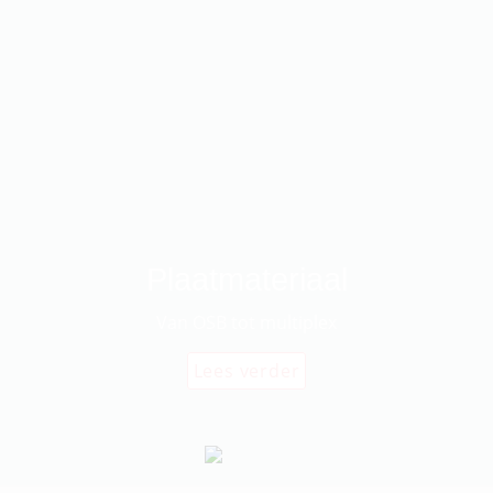
Plaatmateriaal
Van OSB tot multiplex
Lees verder