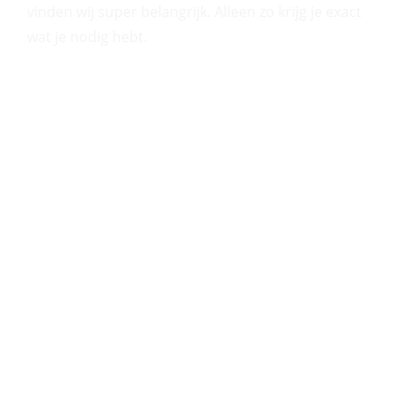
vinden wij super belangrijk. Alleen zo krijg je exact
wat je nodig hebt.
Persoonlijk contact
We luisteren naar je behoeften en
bieden op maat gemaakte
oplossingen die bij jou passen