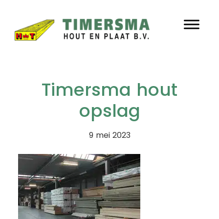
Door
Timersma
naar
Header
de
hoofd
Rechts
inhoud
Timersma hout
opslag
9 mei 2023