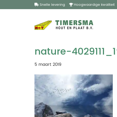
Snelle levering
Hoogwaardige kwalitei
Hea
Door
Timersma
naar
Rec
de
hoofd
inhoud
nature-4029111_
5 maart 2019