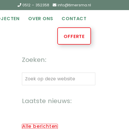
0512 – 352358
info@timersma.nl
OJECTEN
OVER ONS
CONTACT
OFFERTE
Zoeken:
Zoek
op
deze
Laatste nieuws:
website
Alle berichten