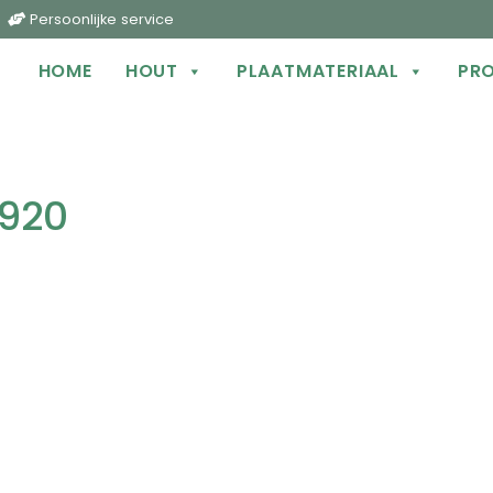
t
Persoonlijke service
der
HOME
HOUT
PLAATMATERIAAL
PR
hts
1920