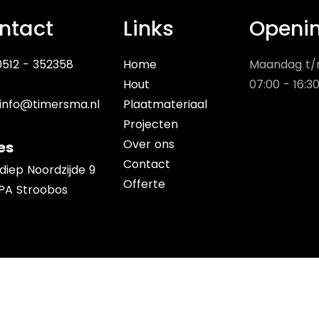
ntact
Links
Openin
 0512 - 352358
Home
Maandag t/m
Hout
07:00 - 16:3
info@timersma.nl
Plaatmateriaal
Projecten
Over ons
es
Contact
diep Noordzijde 9
Offerte
 PA Stroobos