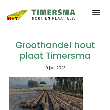
Door
Timersma
naar
Header
de
hoofd
Rechts
inhoud
Groothandel hout
plaat Timersma
19 juni 2023