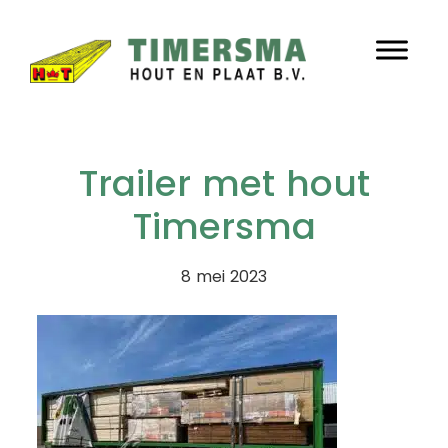
Door
Timersma
naar
Header
de
hoofd
Rechts
inhoud
Trailer met hout
Timersma
8 mei 2023