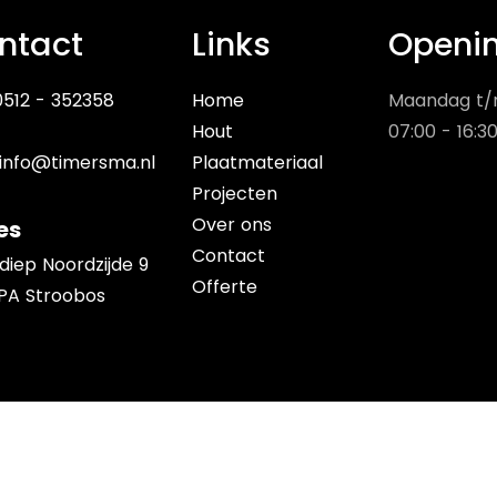
ntact
Links
Openin
 0512 - 352358
Home
Maandag t/m
Hout
07:00 - 16:3
info@timersma.nl
Plaatmateriaal
Projecten
Over ons
es
Contact
diep Noordzijde 9
Offerte
 PA Stroobos