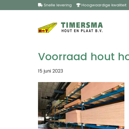
Snelle levering
Hoogwaardige kwalitei
Hea
Door
Timersma
naar
Rec
de
hoofd
inhoud
Voorraad hout ho
15 juni 2023