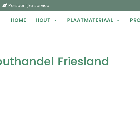
t
Persoonlijke service
der
HOME
HOUT
PLAATMATERIAAL
PR
hts
uthandel Friesland