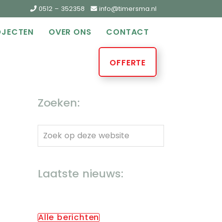
0512 – 352358
info@timersma.nl
OJECTEN
OVER ONS
CONTACT
OFFERTE
Zoeken:
Zoek
op
deze
Laatste nieuws:
website
Alle berichten