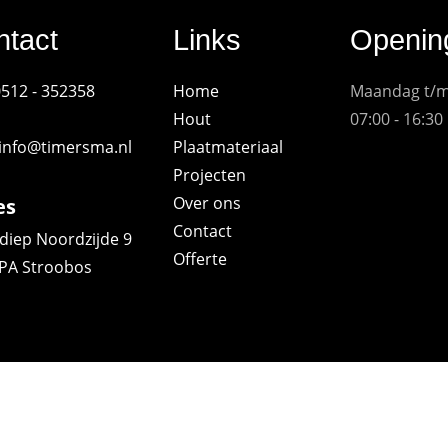
ntact
Links
Opening
 0512 - 352358
Home
Maandag t/m 
Hout
07:00 - 16:30
info@timersma.nl
Plaatmateriaal
Projecten
Over ons
es
Contact
iep Noordzijde 9
Offerte
 PA Stroobos