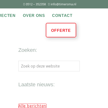
0512 – 352358
info@timersma.nl
JECTEN
OVER ONS
CONTACT
OFFERTE
Zoeken:
Zoek
op
deze
website
Laatste nieuws:
Alle berichten