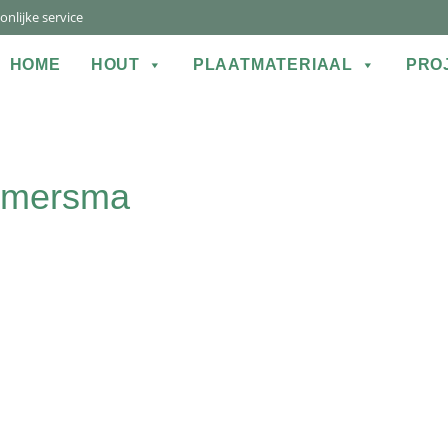
nlijke service
der
HOME
HOUT
PLAATMATERIAAL
PRO
ts
Timersma