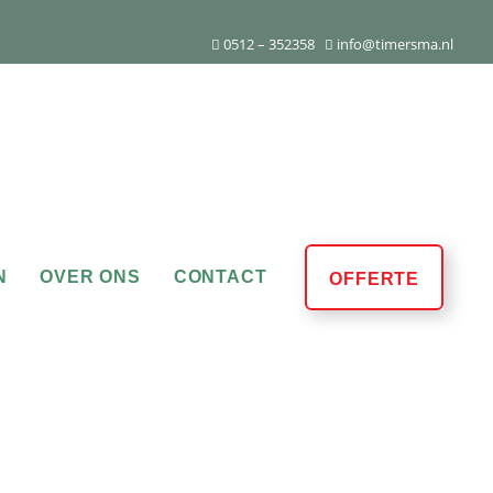
0512 – 352358
info@timersma.nl
N
OVER ONS
CONTACT
OFFERTE