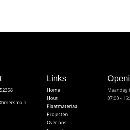
t
Links
Openi
 352358
Home
Maandag t
Hout
07:00 - 16
@timersma.nl
Plaatmateriaal
Projecten
Over ons