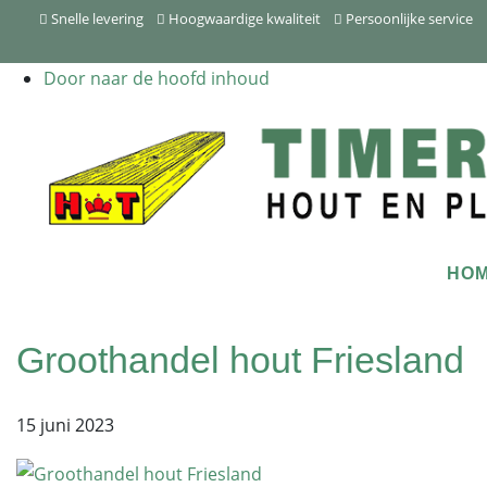
Snelle levering
Hoogwaardige kwaliteit
Persoonlijke service
Door naar de hoofd inhoud
Timersma
Header
HO
Rechts
Groothandel hout Friesland
15 juni 2023